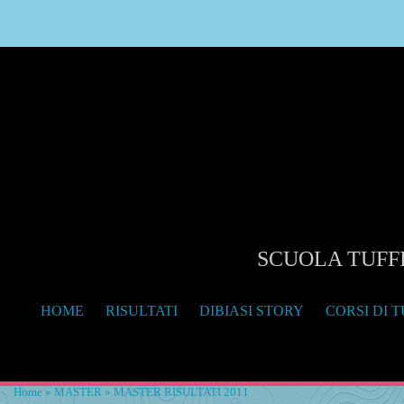
SCUOLA TUFFI
HOME
RISULTATI
DIBIASI STORY
CORSI DI T
Home
»
MASTER
» MASTER RISULTATI 2011