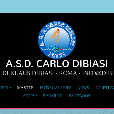
A.S.D. CARLO DIBIASI
 DI KLAUS DIBIASI - ROMA - INFO@DIB
UFFI
MASTER
FOTO GALLERY
NEWS
ATLETI A
SHOP
5 X MILLE
FACEBOOK