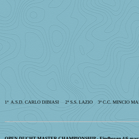
1ª A.S.D. CARLO DIBIASI 2ª S.S. LAZIO 3ª C.C. MINCIO 
OPEN DUCHT MASTER CHAMPIONSHIP - Eindhoven 4/6 marz