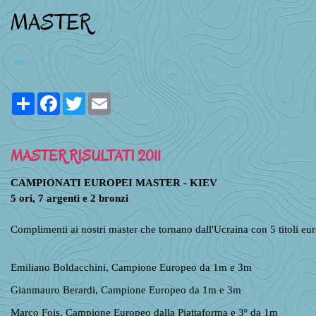
MASTER
<<
Share
Facebook
Twitter
Email
MASTER RISULTATI 2011
CAMPIONATI EUROPEI MASTER - KIEV
5 ori, 7 argenti e 2 bronzi
Complimenti ai nostri master che tornano dall'Ucraina con 5 titoli eu
Emiliano Boldacchini, Campione Europeo da 1m e 3m
Gianmauro Berardi, Campione Europeo da 1m e 3m
Marco Fois, Campione Europeo dalla Piattaforma e 3º da 1m